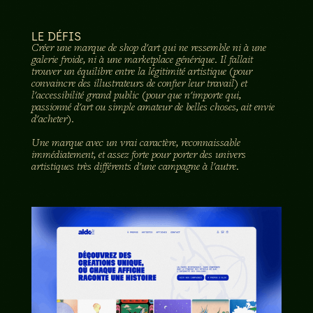
LE DÉFIS
Créer une marque de shop d'art qui ne ressemble ni à une
galerie froide, ni à une marketplace générique. Il fallait
trouver un équilibre entre la légitimité artistique (pour
convaincre des illustrateurs de confier leur travail) et
l'accessibilité grand public (pour que n'importe qui,
passionné d'art ou simple amateur de belles choses, ait envie
d'acheter).
Une marque avec un vrai caractère, reconnaissable
immédiatement, et assez forte pour porter des univers
artistiques très différents d'une campagne à l'autre.