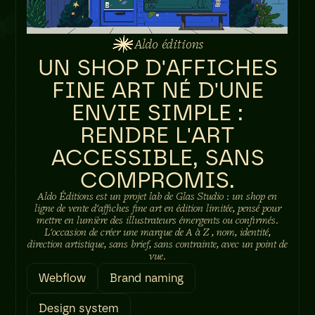
Aldo éditions
UN SHOP D'AFFICHES
FINE ART NÉ D'UNE
ENVIE SIMPLE :
RENDRE L'ART
ACCESSIBLE, SANS
COMPROMIS.
Aldo Éditions est un projet lab de Glas Studio : un shop en
ligne de vente d'affiches fine art en édition limitée, pensé pour
mettre en lumière des illustrateurs émergents ou confirmés.
L'occasion de créer une marque de A à Z , nom, identité,
direction artistique, sans brief, sans contrainte, avec un point de
vue.
Webflow
Brand naming
Design system