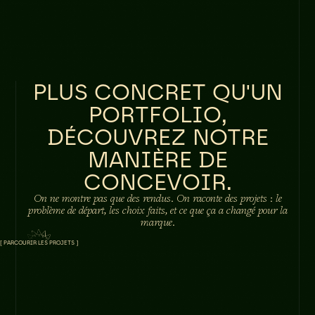
PLUS CONCRET QU'UN
PORTFOLIO,
DÉCOUVREZ NOTRE
MANIÈRE DE
CONCEVOIR.
On ne montre pas que des rendus. On raconte des projets : le
problème de départ, les choix faits, et ce que ça a changé pour la
marque.
[ PARCOURIR LES PROJETS ]