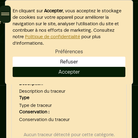
Nos complices de projets
Bienvenue chez Glas
©
Préférences
En cliquant sur
Accepter
, vous acceptez le stockage
LOIN DES SOLUTIONS
Gérer les préférences de consentement
de cookies sur votre appareil pour améliorer la
GÉNÉRIQUES, ON CRÉE
navigation sur le site, analyser l'utilisation du site et
contribuer à nos efforts de marketing. Consultez
DE VÉRITABLES
Toujours actif
Essentiels
notre
Politique de confidentialité
pour plus
Home
Nécessaire au fonctionnement du site. Toujours activé.
d'informations.
SIGNATURES.
Préférences
Nom du fournisseur
Méthode
Glas© est un studio de branding et développement Webflow basé à
Politique de confidentialité
Bordeaux, au service de startups et marques B2B qui veulent une
Refuser
Contact
identité forte
Nom
Accepter
PRENDRE RENDEZ-VOUS
INSTAGRAM
Nom du traceur
LINKEDIN
ou via
contact@glasdesign.fr
Description
Description du traceur
Type
Type de traceur
Conservation :
Conservation du traceur
PLUS CONCRET QU'UN
Aucun traceur détecté pour cette catégorie.