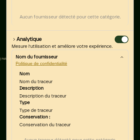
PORTFOLIO,
DÉCOUVREZ NOTRE
Aucun fournisseur détecté pour cette catégorie.
MANIÈRE DE
CONCEVOIR.
Analytique
On ne montre pas que des rendus. On raconte des projets : le
problème de départ, les choix faits, et ce que ça a changé pour la
Mesure l'utilisation et améliore votre expérience.
marque.
Nom du fournisseur
[ PARCOURIR LES PROJETS ]
Politique de confidentialité
Nom
Nom du traceur
Description
Description du traceur
Type
Type de traceur
Conservation :
Conservation du traceur